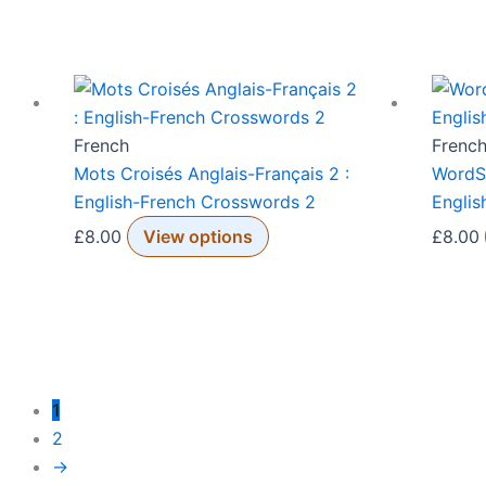
French
Frenc
Mots Croisés Anglais-Français 2 :
WordSe
English-French Crosswords 2
Engli
£
8.00
View options
£
8.00
1
2
→