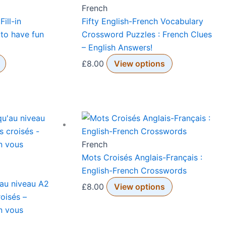
French
ill-in
Fifty English-French Vocabulary
 to have fun
Crossword Puzzles : French Clues
– English Answers!
£
8.00
View options
French
Mots Croisés Anglais-Français :
English-French Crosswords
’au niveau A2
£
8.00
View options
oisés –
n vous