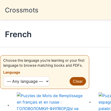
Skip
Crossmots
to
content
French
Choose the language you’re learning or your first
language to browse matching books and PDFs.
Language
Clear