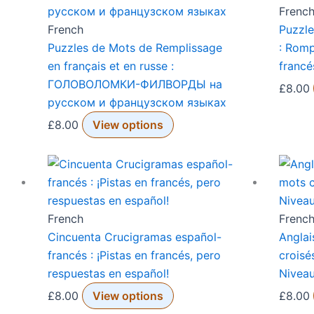
Frenc
French
Puzzle
Puzzles de Mots de Remplissage
: Rom
en français et en russe :
francé
ГОЛОВОЛОМКИ-ФИЛВОРДЫ на
£
8.00
русском и французском языках
£
8.00
View options
French
Frenc
Cincuenta Crucigramas español-
Anglai
francés : ¡Pistas en francés, pero
croisé
respuestas en español!
Nivea
£
8.00
View options
£
8.00