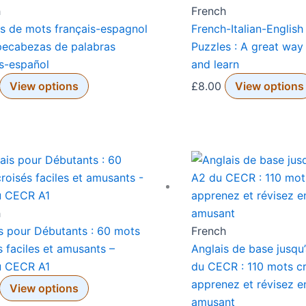
h
French
s de mots français-espagnol
French-Italian-English F
pecabezas de palabras
Puzzles : A great way
s-español
and learn
View options
£
8.00
View options
h
s pour Débutants : 60 mots
French
s faciles et amusants –
Anglais de base jusqu
u CECR A1
du CECR : 110 mots cr
apprenez et révisez e
View options
amusant