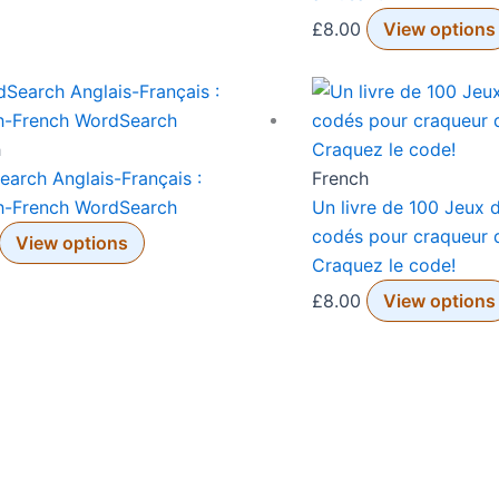
£
8.00
View options
h
arch Anglais-Français :
French
sh-French WordSearch
Un livre de 100 Jeux 
codés pour craqueur 
View options
Craquez le code!
£
8.00
View options