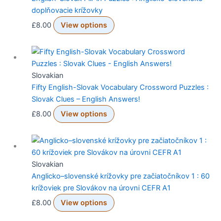
doplňovacie krížovky
£
8.00
View options
Slovakian
Fifty English-Slovak Vocabulary Crossword Puzzles :
Slovak Clues – English Answers!
£
8.00
View options
Slovakian
Anglicko–slovenské krížovky pre začiatočníkov 1 : 60
krížoviek pre Slovákov na úrovni CEFR A1
£
8.00
View options