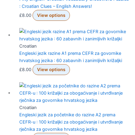
: Croatian Clues – English Answers!
£
8.00
View options
Croatian
Engleski jezik razine A1 prema CEFR za govornike
hrvatskog jezika : 60 zabavnih i zanimljivih križaljki
£
8.00
View options
Croatian
Engleski jezik za početnike do razine A2 prema
CEFR-u : 100 križaljki za obogaćivanje i utvrđivanje
rječnika za govornike hrvatskog jezika