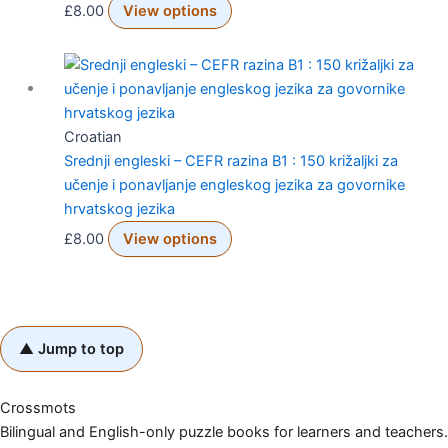
£
8.00
View options
Croatian
Srednji engleski – CEFR razina B1 : 150 križaljki za
učenje i ponavljanje engleskog jezika za govornike
hrvatskog jezika
£
8.00
View options
▲ Jump to top
Crossmots
Bilingual and English-only puzzle books for learners and teachers.